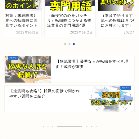
面接対策：未経験者】
（面接官の心をガッチ
（本音で語ります！
流業界への転職時に面
リ）転職時につかえる物
流への転職はきつい
官が見ているポイント
流業界の専門用語4選
にお答えします！
2022年6月2日
2022年6月2日
2022年6
【物流業界】優秀な人が転職をすべき理
由！成長が重要
【逆質問も攻略‼】転職の面接で聞かれ
やすい質問をご紹介