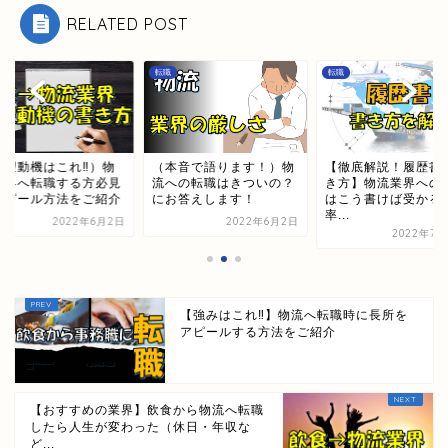
RELATED POST
転職
転職
志望動機はこれ‼）物
（本音で語ります！）物
【徹底解説！履歴書
業界へ転職する方必見
流への転職はきついの？
き方】物流業界への
アピール方法をご紹介
にお答えします！
はこう書けば受かる
率...
2022年6月2日
2022年6月2日
2022年7月
【強みはこれ‼】物流へ転職時に長所を
アピールする方法をご紹介
【おすすめの業界】飲食から物流へ転職
したら人生が変わった（休日・年収な
ど...