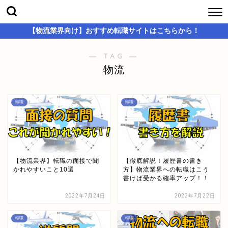
【物流業界向け】おすすめ転職サイトはこちらから！
― TAG ―
物流
転職
転職
【物流業界】転職の面接で聞
【徹底解説！履歴書の書き
かれやすいこと10選
方】物流業界への転職はこう
書けば受かる確率アップ！！
2022年7月24日
2022年7月22日
転職
転職